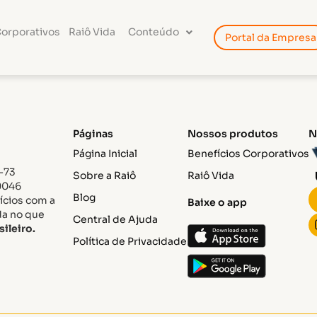
Corporativos
Raiô Vida
Conteúdo
Portal da Empresa
Páginas
Nossos produtos
N
Página Inicial
Benefícios Corporativos
-73
Sobre a Raiô
Raiô Vida
0046
Blog
cios com a
Baixe o app
da no que
Central de Ajuda
sileiro.
Política de Privacidade