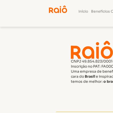
Erika Naves
Início
Benefícios 
CNPJ 49.854.823/0001
Inscrição no PAT: FA00
Uma empresa de benefí
cara do
Brasil
e inspira
temos de melhor:
o bra