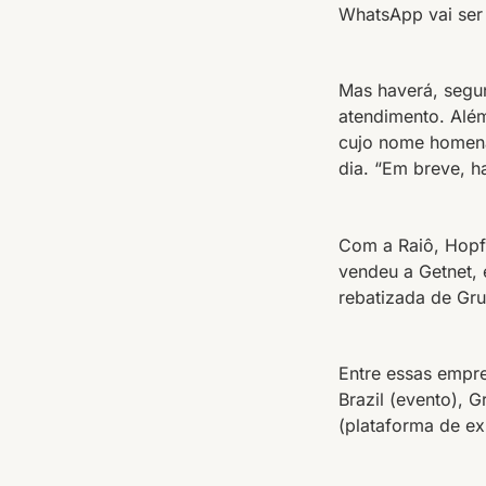
WhatsApp vai ser 
Mas haverá, segun
atendimento. Além
cujo nome homena
dia. “Em breve, h
Com a Raiô, Hopf
vendeu a Getnet, 
rebatizada de Gr
Entre essas empr
Brazil (evento), 
(plataforma de ex