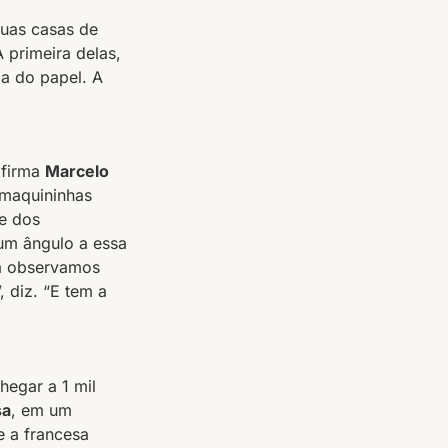
duas casas de
 primeira delas,
ia do papel. A
afirma
Marcelo
 maquininhas
te dos
 um ângulo a essa
nda observamos
 diz. “E tem a
hegar a 1 mil
sa
, em um
e a francesa