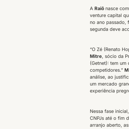
A
Raiô
nasce com
venture capital q
no ano passado, f
segunda deve aco
“O Zé (Renato Ho
Mitre
, sócio da 
(Getnet): tem um 
competidores.”
M
análise, ao justi
um mercado grand
experiência pregr
Nessa fase inicia
CNPJs até o fim d
arranjo aberto, a