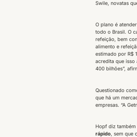
Swile, novatas qu
O plano é atende
todo o Brasil. O 
refeição, bem co
alimento e refeiç
estimado por R$ 
acredita que isso
400 bilhões”, afi
Questionado como
que há um mercad
empresas. “A Get
Hopf diz também
rápido
, sem que 