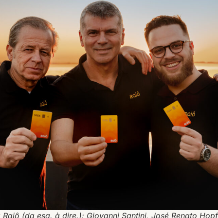
Raiô (da esq. à dire.): Giovanni Santini, José Renato Hop