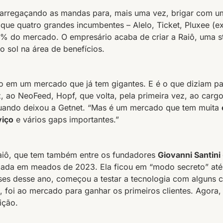
 arregaçando as mandas para, mais uma vez, brigar com u
que quatro grandes incumbentes – Alelo, Ticket, Pluxee (e
% do mercado. O empresário acaba de criar a Raiô, uma st
o sol na área de benefícios.
o em um mercado que já tem gigantes. E é o que diziam p
diz, ao NeoFeed, Hopf, que volta, pela primeira vez, ao ca
ando deixou a Getnet. “Mas é um mercado que tem muita
viço
e vários gaps importantes.”
aiô, que tem também entre os fundadores
Giovanni Santini
criada em meados de 2023. Ela ficou em “modo secreto” at
ses desse ano, começou a testar a tecnologia com alguns c
, foi ao mercado para ganhar os primeiros clientes. Agora,
ição.