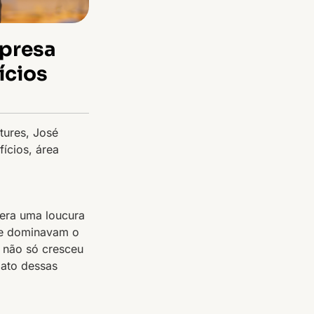
mpresa
ícios
tures, José
ícios, área
era uma loucura
ue dominavam o
t não só cresceu
pato dessas