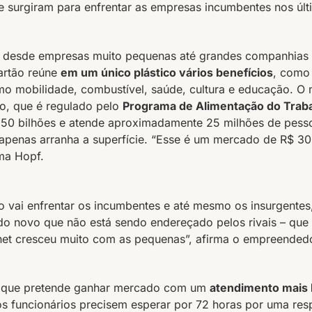
e surgiram para enfrentar as empresas incumbentes nos últ
r desde empresas muito pequenas até grandes companhias
cartão reúne
em um único plástico vários benefícios
, como
mo mobilidade, combustível, saúde, cultura e educação. O
ão, que é regulado pelo
Programa de Alimentação do Traba
150 bilhões e atende aproximadamente 25 milhões de pess
 apenas arranha a superfície. “Esse é um mercado de R$ 30
rma Hopf.
 vai enfrentar os incumbentes e até mesmo os insurgentes
o novo que não está sendo endereçado pelos rivais – que
net cresceu muito com as pequenas”, afirma o empreendedo
 que pretende ganhar mercado com um
atendimento mais
os funcionários precisem esperar por 72 horas por uma res