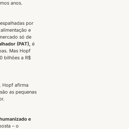
imos anos.
 espalhadas por
 alimentação e
 mercado só de
lhador (PAT),
é
oas. Mas Hopf
0 bilhões a R$
, Hopf afirma
 são as pequenas
r.
 humanizado e
posta – o