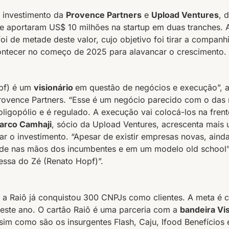
 investimento da
Provence Partners
e
Upload Ventures
, 
ue aportaram US$ 10 milhões na startup em duas tranches. A
oi de metade deste valor, cujo objetivo foi tirar a companh
ntecer no começo de 2025 para alavancar o crescimento.
pf) é um
visionário
em questão de negócios e execução”, 
Provence Partners. “Esse é um negócio parecido com o das
oligopólio e é regulado. A execução vai colocá-los na fren
arco Camhaji
, sócio da Upload Ventures, acrescenta mais
ficar o investimento. “Apesar de existir empresas novas, ai
e nas mãos dos incumbentes e em um modelo old school”,
essa do Zé (Renato Hopf)”.
l, a Raiô já conquistou 300 CNPJs como clientes. A meta é c
este ano. O cartão Raiô é uma parceria com a
bandeira Vi
ssim como são os insurgentes Flash, Caju, Ifood Benefícios 