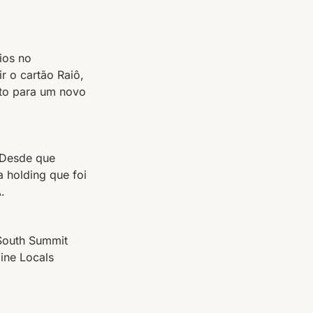
ios no
ir o cartão Raiô,
nto para um novo
 Desde que
 holding que foi
.
 South Summit
Wine Locals