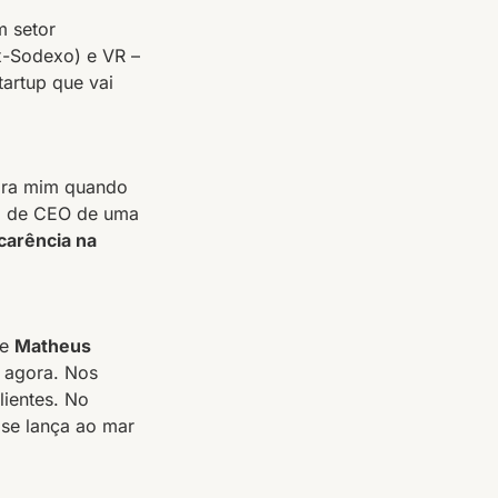
m setor
x-Sodexo) e VR –
artup que vai
ara mim quando
rgo de CEO de uma
carência na
e
Matheus
é agora. Nos
lientes. No
 se lança ao mar