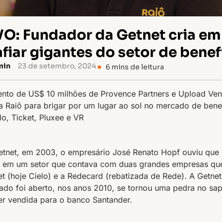
O: Fundador da Getnet cria e
fiar gigantes do setor de benef
min
23 de setembro, 2024
6
mins de leitura
nto de US$ 10 milhões de Provence Partners e Upload Ven
a Raiô para brigar por um lugar ao sol no mercado de benef
o, Ticket, Pluxee e VR
etnet, em 2003, o empresário José Renato Hopf ouviu que 
em um setor que contava com duas grandes empresas q
t (hoje Cielo) e a Redecard (rebatizada de Rede). A Getne
ado foi aberto, nos anos 2010, se tornou uma pedra no sa
er vendida para o banco Santander.